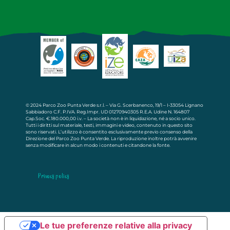
© 2024 Parco Zoo Punta Verde s.r.l. – Via G. Scerbanenco, 19/1 – I-33054 Lignano
Sabbiadoro C.F. P.IVA. Reg.Impr. UD 01270940305 R.E.A. Udine N. 164807
Cap.Soc. €.180.000,00 i.v. – La società non è in liquidazione, né a socio unico.
Tutti i diritti sul materiale, testi, immagini e video, contenuto in questo sito
sono riservati. L’utilizzo è consentito esclusivamente previo consenso della
Direzione del Parco Zoo Punta Verde. La riproduzione inoltre potrà avvenire
senza modificare in alcun modo i contenuti e citandone la fonte.
Privacy policy
Le tue preferenze relative alla privacy