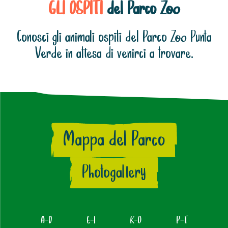
GLI OSPITI
del Parco Zoo
Conosci gli animali ospiti del Parco Zoo Punta
Verde in attesa di venirci a trovare.
Mappa del Parco
Photogallery
A-D
E-I
K-O
P-T