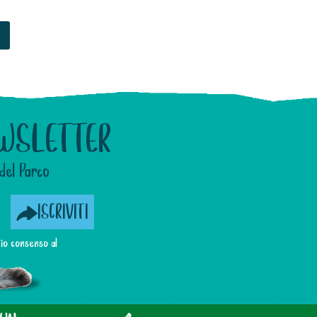
WSLETTER
del Parco
ISCRIVITI
 mio consenso al