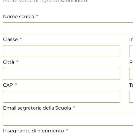
Punta Verde di Lignano Sabbiadoro.
Nome scuola
Classe
I
Città
P
CAP
T
Email segreteria della Scuola
Insegnante di riferimento