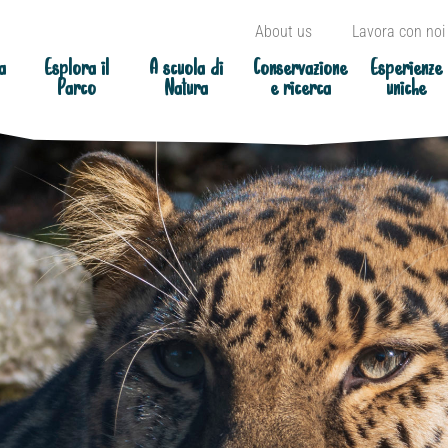
About us
Lavora con noi
a
Esplora il
A scuola di
Conservazione
Esperienze
Parco
Natura
e ricerca
uniche