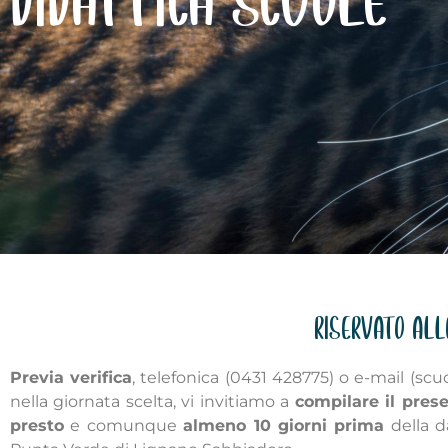
DIDATTICA SCUOLE
RISERVATO ALL
Previa verifica
, telefonica (0431 428775) o e-mail (s
nella giornata scelta, vi invitiamo a
compilare il pre
presto
e comunque
almeno 10 giorni prima
della d