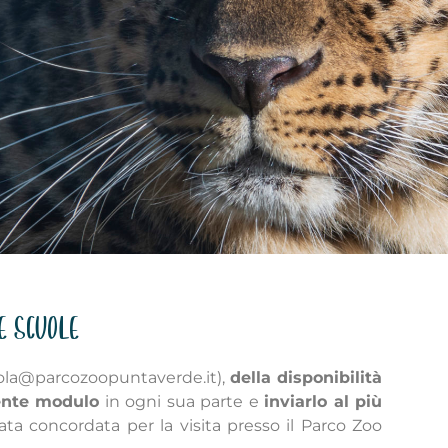
E SCUOLE
cuola@parcozoopuntaverde.it),
della disponibilità
sente modulo
in ogni sua parte e
inviarlo al più
ata concordata per la visita presso il Parco Zoo