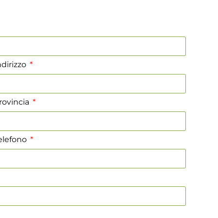
ndirizzo
rovincia
elefono