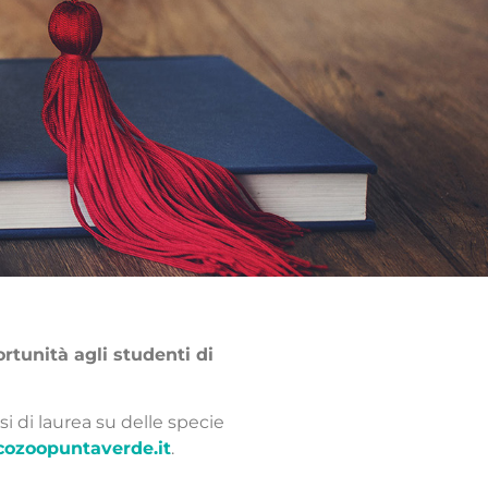
rtunità agli studenti di
si di laurea su delle specie
cozoopuntaverde.it
.