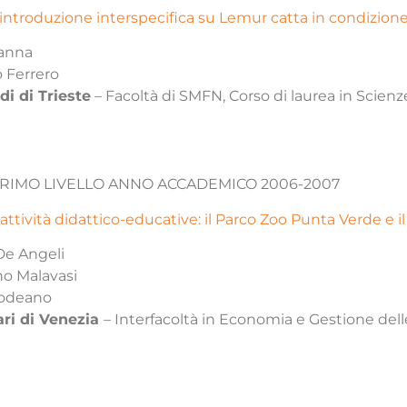
ntroduzione interspecifica su Lemur catta in condizione 
anna
o Ferrero
di di Trieste
– Facoltà di SMFN, Corso di laurea in Scienz
 PRIMO LIVELLO ANNO ACCADEMICO 2006-2007
ttività didattico-educative: il Parco Zoo Punta Verde e i
De Angeli
no Malavasi
odeano
ari di Venezia
– Interfacoltà in Economia e Gestione delle 