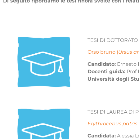
Di seguito riportiamo le tesi finora svolte con i relat
TESI DI DOTTORATO
Orso bruno (
Ursus ar
Candidato:
Ernesto 
Docenti guida:
Prof 
Università degli St
TESI DI LAUREA DI
Erythrocebus patas
Candidata:
Alessia 