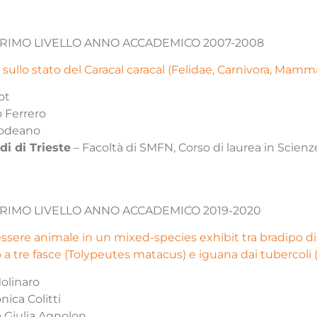
 PRIMO LIVELLO ANNO ACCADEMICO 2007-2008
sullo stato del Caracal caracal (Felidae, Carnivora, Mammal
ot
o Ferrero
odeano
di di Trieste
– Facoltà di SMFN, Corso di laurea in Scienz
 PRIMO LIVELLO ANNO ACCADEMICO 2019-2020
ssere animale in un mixed-species exhibit tra bradipo d
o a tre fasce (Tolypeutes matacus) e iguana dai tubercoli
olinaro
nica Colitti
 Giulia Agnolon