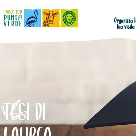
Organizza l
tua visita
TESI DI