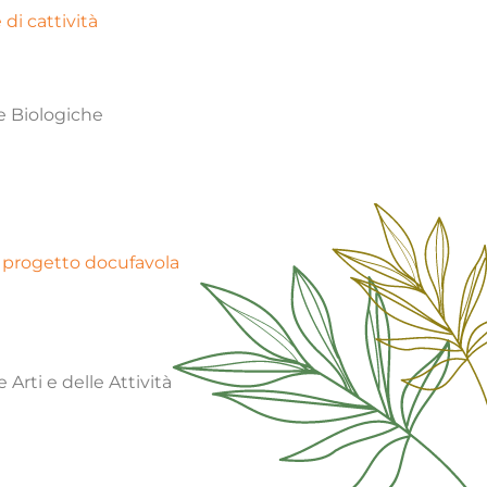
di cattività
e Biologiche
l progetto docufavola
Arti e delle Attività