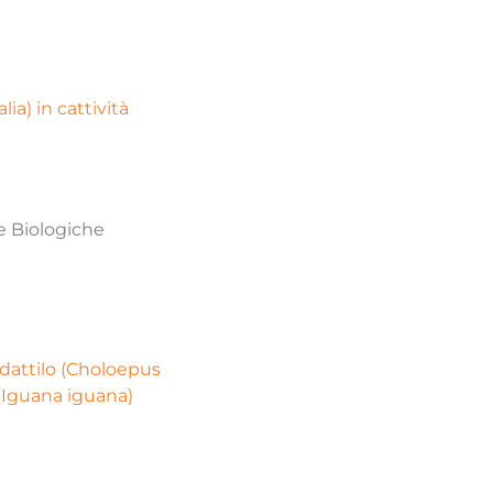
ia) in cattività
e Biologiche
idattilo (Choloepus
 (Iguana iguana)