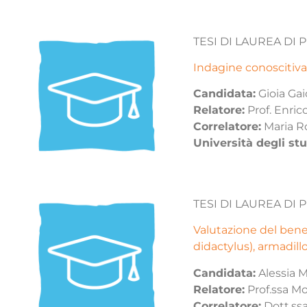
TESI DI LAUREA DI
Indagine conoscitiva 
Candidata:
Gioia Gai
Relatore:
Prof. Enric
Correlatore:
Maria R
Università degli stu
TESI DI LAUREA DI
Valutazione del bene
didactylus), armadill
Candidata:
Alessia M
Relatore:
Prof.ssa Mo
Correlatore:
Dott.ssa