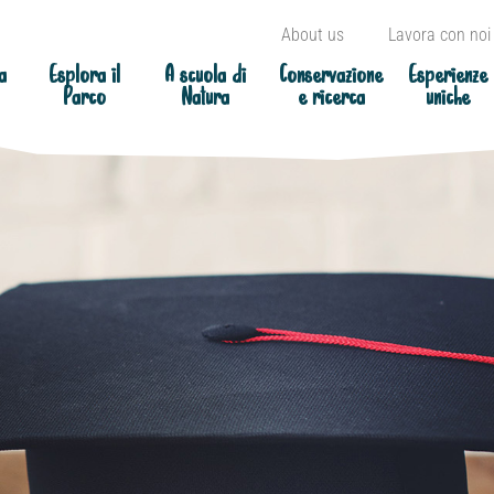
About us
Lavora con noi
a
Esplora il
A scuola di
Conservazione
Esperienze
Parco
Natura
e ricerca
uniche