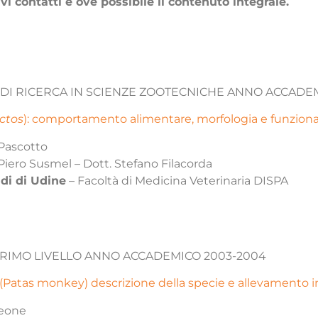
ivi contatti e ove possibile il contenuto integrale.
 DI RICERCA IN SCIENZE ZOOTECNICHE ANNO ACCADE
ctos
): comportamento alimentare, morfologia e funzional
Pascotto
Piero Susmel – Dott. Stefano Filacorda
udi di Udine
– Facoltà di Medicina Veterinaria DISPA
 PRIMO LIVELLO ANNO ACCADEMICO 2003-2004
(Patas monkey) descrizione della specie e allevamento in
Leone