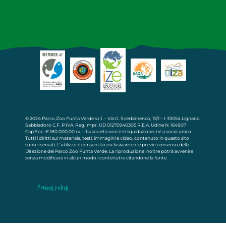
© 2024 Parco Zoo Punta Verde s.r.l. – Via G. Scerbanenco, 19/1 – I-33054 Lignano
Sabbiadoro C.F. P.IVA. Reg.Impr. UD 01270940305 R.E.A. Udine N. 164807
Cap.Soc. €.180.000,00 i.v. – La società non è in liquidazione, né a socio unico.
Tutti i diritti sul materiale, testi, immagini e video, contenuto in questo sito
sono riservati. L’utilizzo è consentito esclusivamente previo consenso della
Direzione del Parco Zoo Punta Verde. La riproduzione inoltre potrà avvenire
senza modificare in alcun modo i contenuti e citandone la fonte.
Privacy policy