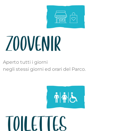
ZOOVENIR
Aperto tutti i giorni
negli stessi giorni ed orari del Parco.
TOILETTES