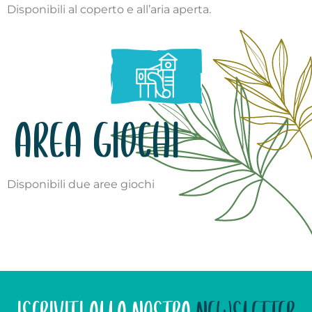
Disponibili al coperto e all’aria aperta.
AREA GIOCHI
Disponibili due aree giochi