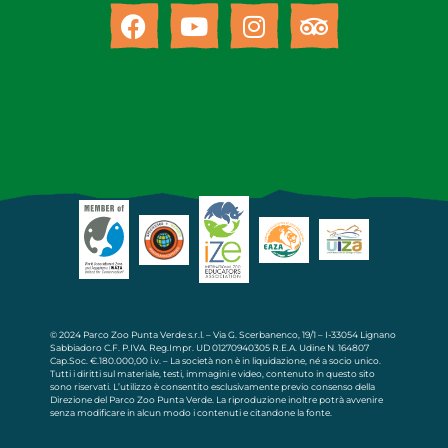
© 2024 Parco Zoo Punta Verde s.r.l. – Via G. Scerbanenco, 19/1 – I-33054 Lignano
Sabbiadoro C.F. P.IVA. Reg.Impr. UD 01270940305 R.E.A. Udine N. 164807
Cap.Soc. €.180.000,00 i.v. – La società non è in liquidazione, né a socio unico.
Tutti i diritti sul materiale, testi, immagini e video, contenuto in questo sito
sono riservati. L’utilizzo è consentito esclusivamente previo consenso della
Direzione del Parco Zoo Punta Verde. La riproduzione inoltre potrà avvenire
senza modificare in alcun modo i contenuti e citandone la fonte.