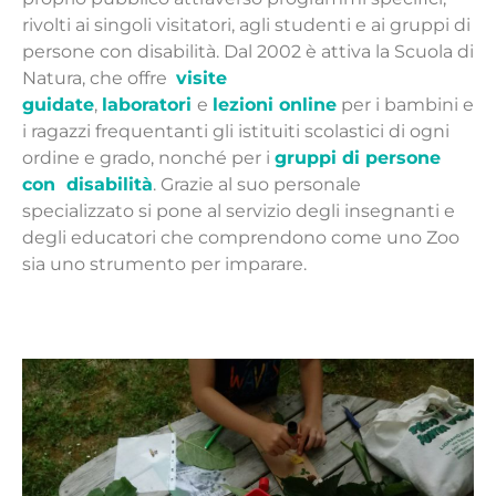
rivolti ai singoli visitatori, agli studenti e ai gruppi di
persone con disabilità. Dal 2002 è attiva la Scuola di
Natura, che offre
visite
guidate
,
laboratori
e
lezioni online
per i bambini e
i ragazzi frequentanti gli istituiti scolastici di ogni
ordine e grado, nonché per i
gruppi di persone
con disabilità
. Grazie al suo personale
specializzato si pone al servizio degli insegnanti e
degli educatori che comprendono come uno Zoo
sia uno strumento per imparare.