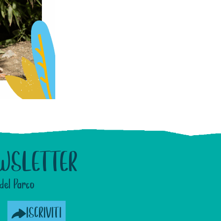
WSLETTER
del Parco
ISCRIVITI