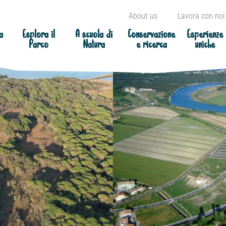
About us
Lavora con noi
a
Esplora il
A scuola di
Conservazione
Esperienze
Parco
Natura
e ricerca
uniche