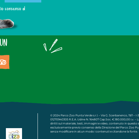
 mio consenso al
FUN
© 2024 Parco Zoo Punta Verde s.r.l. – Via G. Scerbanenco, 19/1 – 
01270940305 R.E.A. Udine N. 164807 Cap.Soc. €.180.000,00 i.v. – La s
diritti sul materiale, testi, immagini e video, contenuto in questo s
esclusivamente previo consenso della Direzione del Parco Zoo Pun
senza modificare in alcun modo i contenuti e citandone la fonte.