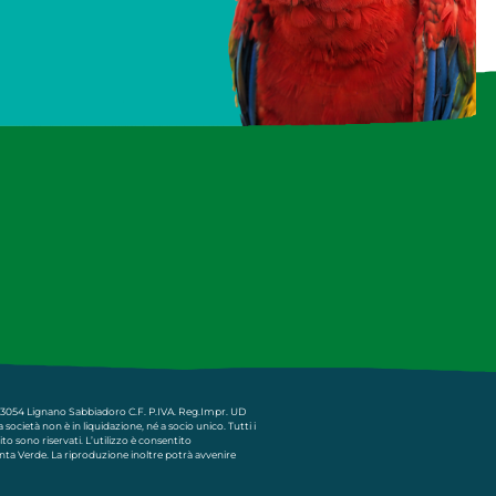
I-33054 Lignano Sabbiadoro C.F. P.IVA. Reg.Impr. UD
ocietà non è in liquidazione, né a socio unico. Tutti i
ito sono riservati. L’utilizzo è consentito
ta Verde. La riproduzione inoltre potrà avvenire