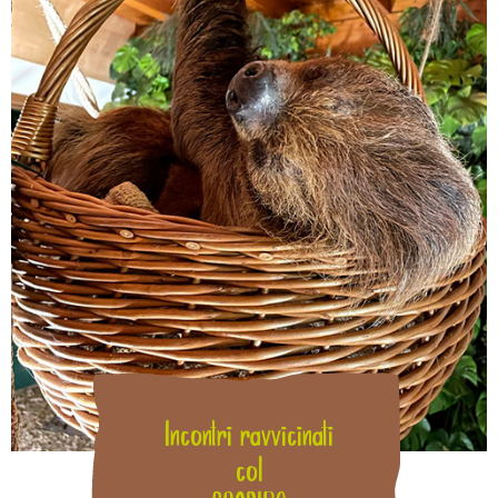
Incontri ravvicinati
col