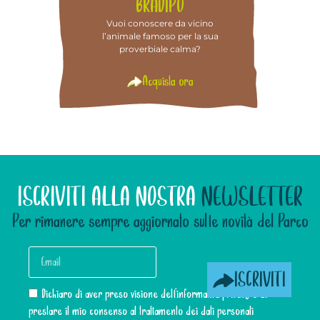
BRADIPO
Vuoi conoscere da vicino
l’animale famoso per la sua
proverbiale calma?
Acquista ora
ISCRIVITI ALLA NOSTRA
NEWSLETTER
Per rimanere sempre aggiornato sulle novità del Parco
ISCRIVITI
Dichiaro di aver preso visione dell’informativa privacy e di
prestare il mio consenso al trattamento dei dati personali