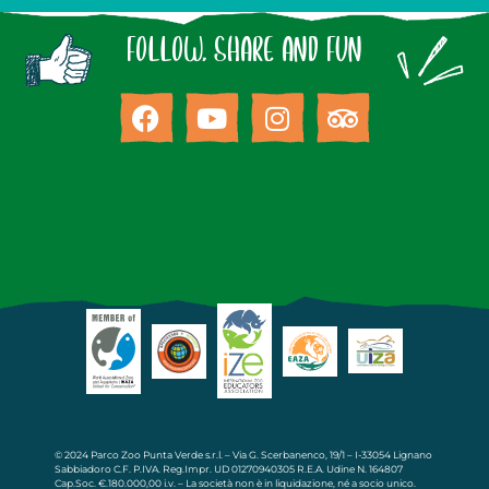
FOLLOW, SHARE AND FUN
© 2024 Parco Zoo Punta Verde s.r.l. – Via G. Scerbanenco, 19/1 – I-33054 Lignano
Sabbiadoro C.F. P.IVA. Reg.Impr. UD 01270940305 R.E.A. Udine N. 164807
Cap.Soc. €.180.000,00 i.v. – La società non è in liquidazione, né a socio unico.